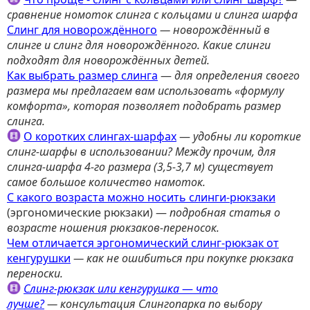
сравнение номоток слинга с кольцами и слинга шарфа
Слинг для новорождённого
— новорождённый в
слинге и слинг для новорождённого. Какие слинги
подходят для новорождённых детей.
Как выбрать размер слинга
—
для определения своего
размера мы предлагаем вам использовать «формулу
комфорта», которая позволяет подобрать размер
слинга.
О коротких слингах-шарфах
—
удобны ли короткие
слинг-шарфы в использовании? Между прочим, для
слинга-шарфа 4-го размера (3,5-3,7 м) существует
самое большое количество намоток.
С какого возраста можно носить слинги-рюкзаки
(эргономические рюкзаки) —
подробная статья о
возрасте ношения рюкзаков-переносок.
Чем отличается эргономический слинг-рюкзак от
кенгурушки
— к
ак не ошибиться при покупке рюкзака
переноски.
Слинг-рюкзак или кенгурушка
—
что
лучше?
— к
онсультация Слингопарка по выбору