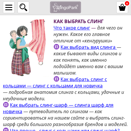
0
КАК ВЫБРАТЬ СЛИНГ
Что такое слинг
—
для чего он
нужен. Какое его главное
отличие от
«
кенгурушки
»
Как выбрать вид слинга
—
к
акие бывают виды слингов и
как понять, как именно
подойдёт именно вам с вашим
малышом
.
Как выбрать слинг с
кольцами — слинг с кольцами для новичка
—
подробная анатомия слинга с кольцами, удачные и
неудачные модели.
Как выбрать слинг-шарф — слинга шарф для
новичка
—
путеводитель по слингам — как
сориентироваться на нашем сайте и выбрать слинг-
шарф среди большого разнообразия брендов и моделей.
Что проще - слинг с кольцами или слинг шарф?
—