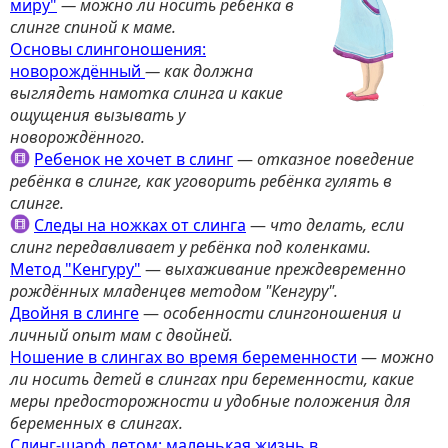
миру"
— можно ли носить ребёнка в
слинге спиной к маме.
Основы слингоношения:
новорождённый
— к
ак должна
выглядеть намотка слинга и какие
ощущения вызывать у
новорождённого.
Ребенок не хочет в слинг
—
отказное поведение
ребёнка в слинге, как уговорить ребёнка гулять в
слинге.
Следы на ножках от слинга
—
что делать, если
слинг передавливает у ребёнка под коленками.
Метод "Кенгуру"
—
выхаживание преждевременно
рождённых младенцев методом "Кенгуру".
Двойня в слинге
—
особенности слингоношения и
личный опыт мам с двойней.
Ношение в слингах во время беременности
—
можно
ли носить детей в слингах при беременности, какие
меры предосторожности и удобные положения для
беременных в слингах.
Слинг-шарф летом: маленькая жизнь в