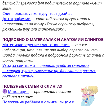
детской переноски для родительского портала
«
Свит
мам
»
.
Слинг-рюкзак vs кенгуру: тест-драйв с
фотографиями
— к
раткий список аргументов и
иллюстрации на тему
«
Какую переноску выбрать,
рюкзак-кенгуру или слинг-рюкзак?
»
.
ПОДРОБНО О МАТЕРИАЛАХ И АНАТОМИИ СЛИНГОВ
Материаловедение слингоношения
—
та же
информация, что и выше про выбор первого слинга-
шарфа, только подана в подробном формате статьи с
иллюстрациями.
Уход за слингами
—
правила ухода за слингами
— стирка, сушка, смягчение пр. для слингов разных
составов тканей.
ПОЛЕЗНЫЕ СТАТЬИ О СЛИНГАХ
М-позиция
— правильная позиция
ребёнка в слинге.
Положение ребёнка в слинге "лицом к