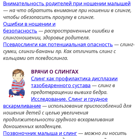
Внимательность родителей
при ношении малышей
—
на что обратить внимание при ношении в слинге,
чтобы обезопасить прогулку в слинге.
Ошибки в ношении и
безопасность
— р
аспространенные ошибки в
слингоношении, здоровье родителя.
Псевдослинги как потенциальная опасность
—
слинг-
сумки, слинги-бананы пр. Как отличить слинг с
кольцами от псевдослинга.
ВРАЧИ О СЛИНГАХ
Слинг как профилактика дисплазии
тазобедренного сустава
—
слинг в
предотвращении вывиха бедра.
Исследование. Слинг и грудное
вскармливание
— и
спользование приспособлений для
ношения детей с целью увеличения
продолжительности грудного вскармливания
доношенных младенцев.
Позвоночник малыша и слинг
—
м
ожно ли носить