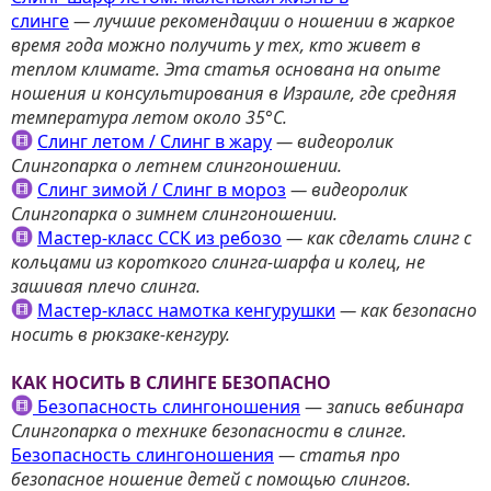
слинге
— л
учшие рекомендации о ношении в жаркое
время года можно получить у тех, кто живет в
теплом климате. Эта статья основана на опыте
ношения и консультирования в Израиле, где средняя
температура летом около 35°С.
Слинг летом / Слинг в жару
— видеоролик
Слингопарка о летнем слингоношении.
Слинг зимой / Слинг в мороз
—
видеоролик
Слингопарка о зимнем слингоношении.
Мастер-класс ССК из ребозо
—
как сделать слинг с
кольцами из короткого слинга-шарфа и колец, не
зашивая плечо слинга.
Мастер-класс намотка кенгурушки
— к
ак безопасно
носить в рюкзаке-кенгуру.
КАК НОСИТЬ В СЛИНГЕ БЕЗОПАСНО
Безопасность слингоношения
—
запись вебинара
Слингопарка о технике безопасности в слинге.
Безопасность слингоношения
— с
татья про
безопасное ношение детей с помощью слингов.