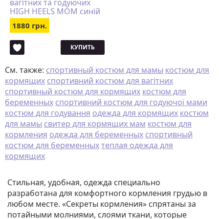
вагітних та годуючих
HIGH HEELS MOM синій
1880 грн.
КУПИТЬ
См. также:
спортивный костюм для мамы
костюм для
кормящих
спортивний костюм для вагітних
спортивный костюм для кормящих
костюм для
беременных
спортивний костюм для годуючої мами
костюм для годування
одежда для кормящих
костюм
для мамы
свитер для кормящих мам
костюм для
кормления
одежда для беременных
спортивный
костюм для беременных
теплая одежда для
кормящих
Стильная, удобная, одежда специально
разработана для комфортного кормления грудью в
любом месте. «Секреты кормления» спрятаны за
потайными молниями, слоями ткани, которые