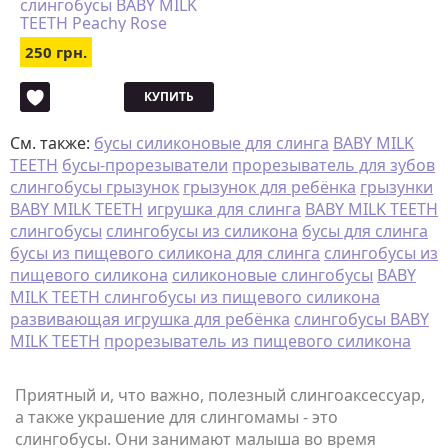
слингобусы BABY MILK
TEETH Peachy Rose
250 грн.
КУПИТЬ
См. также:
бусы силиконовые для слинга
BABY MILK
TEETH
бусы-прорезыватели
прорезыватель для зубов
слингобусы грызунок
грызунок для ребёнка
грызунки
BABY MILK TEETH
игрушка для слинга
BABY MILK TEETH
слингобусы
слингобусы из силикона
бусы для слинга
бусы из пищевого силикона для слинга
слингобусы из
пищевого силикона
силиконовые слингобусы
BABY
MILK TEETH слингобусы из пищевого силикона
развивающая игрушка для ребёнка
слингобусы BABY
MILK TEETH
прорезыватель из пищевого силикона
Приятный и, что важно, полезный слингоаксессуар,
а также украшение для слингомамы - это
слингобусы. Они занимают малыша во время