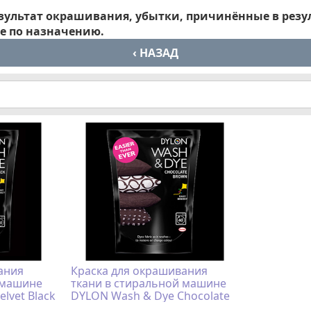
езультат окрашивания, убытки, причинённые в резу
е по назначению.
‹ НАЗАД
ания
Краска для окрашивания
 машине
ткани в стиральной машине
lvet Black
DYLON Wash & Dye Chocolate
Brown