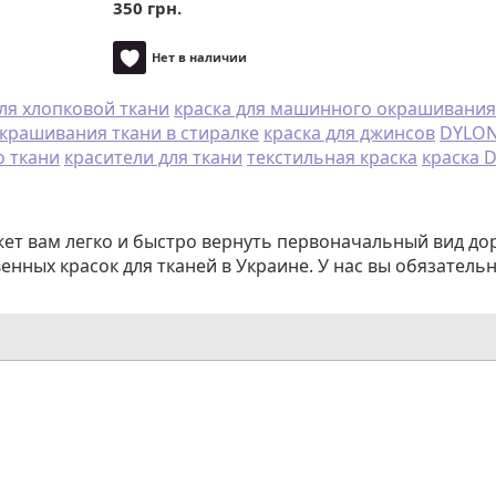
350 грн.
Нет в наличии
для хлопковой ткани
краска для машинного окрашивания
окрашивания ткани в стиралке
краска для джинсов
DYLON 
о ткани
красители для ткани
текстильная краска
краска 
жет вам легко и быстро вернуть первоначальный вид до
нных красок для тканей в Украине. У нас вы обязатель