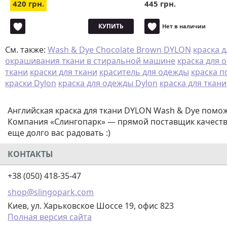
420 грн.
445 грн.
КУПИТЬ
Нет в наличии
См. также:
Wash & Dye Chocolate Brown DYLON
краска 
окрашивания ткани в стиральной машине
краска для 
ткани
краски для ткани
краситель для одежды
краска п
краски Dylon
краска для одежды Dylon
краска для ткани
Английская краска для ткани DYLON Wash & Dye помо
Компания «Слингопарк» — прямой поставщик качестве
еще долго вас радовать :)
КОНТАКТЫ
+38 (050) 418-35-47
shop@slingopark.com
Киев, ул. Харьковское Шоссе 19, офис 823
Полная версия сайта