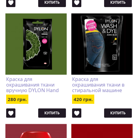
КУПИТЬ
КУПИТЬ
Краска для
Краска для
окрашивания ткани
окрашивания ткани в
вручную DYLON Hand
стиральной машине
Use Olive Green
DYLON Wash & Dye Jeans
280 грн.
420 грн.
Blue
КУПИТЬ
КУПИТЬ