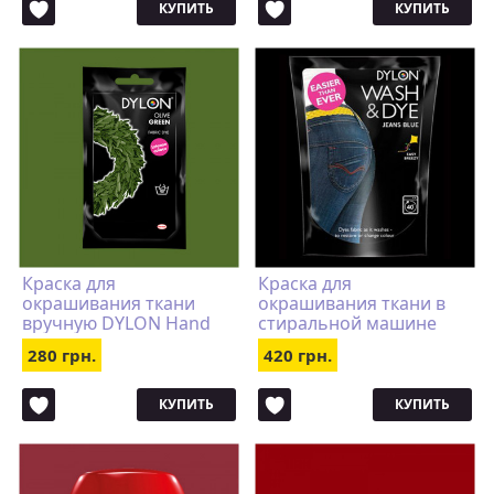
КУПИТЬ
КУПИТЬ
Краска для
Краска для
окрашивания ткани
окрашивания ткани в
вручную DYLON Hand
стиральной машине
Use Olive Green
DYLON Wash & Dye Jeans
280 грн.
420 грн.
Blue
КУПИТЬ
КУПИТЬ