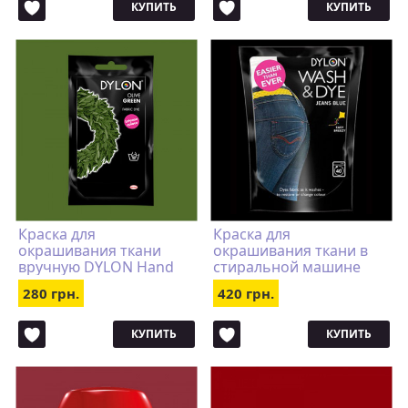
КУПИТЬ
КУПИТЬ
Краска для
Краска для
окрашивания ткани
окрашивания ткани в
вручную DYLON Hand
стиральной машине
Use Olive Green
DYLON Wash & Dye Jeans
280 грн.
420 грн.
Blue
КУПИТЬ
КУПИТЬ