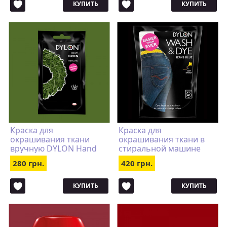
КУПИТЬ
КУПИТЬ
Краска для
Краска для
окрашивания ткани
окрашивания ткани в
вручную DYLON Hand
стиральной машине
Use Olive Green
DYLON Wash & Dye Jeans
280 грн.
420 грн.
Blue
КУПИТЬ
КУПИТЬ