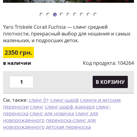
Yaro Triskele Corail Fuchsia — слинг средней
плотности, прекрасный выбор для ношения и самых
маленьких, и подросших деток.
2350
грн.
в наличии
Код продукта:
104264
В КОРЗИНУ
См. также:
слинг 0+
слинг-шарф
слинги и детские
переноски
слинг
слинг-шарф жаккард
слинг-
переноска
слинг для новичка
слинг для
новорожденного
переноска-слинг для
новорожденного
детская переноска