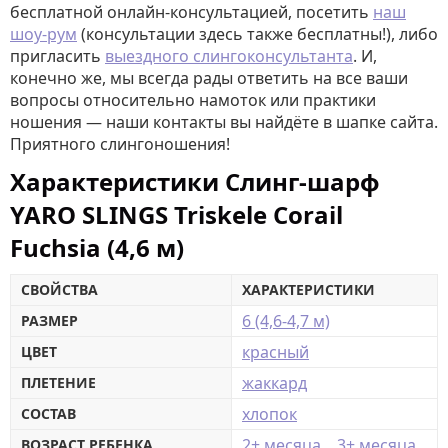
бесплатной онлайн-консультацией, посетить
наш
шоу-рум
(консультации здесь также бесплатны!), либо
пригласить
выездного слингоконсультанта
. И,
конечно же, мы всегда рады ответить на все ваши
вопросы относительно намоток или практики
ношения — наши контакты вы найдёте в шапке сайта.
Приятного слингоношения!
Характеристики Слинг-шарф
YARO SLINGS Triskele Corail
Fuchsia (4,6 м)
СВОЙСТВА
ХАРАКТЕРИСТИКИ
6 (4,6-4,7 м)
РАЗМЕР
красный
ЦВЕТ
жаккард
ПЛЕТЕНИЕ
хлопок
СОСТАВ
2+ месяца
,
3+ месяца
ВОЗРАСТ РЕБЕНКА