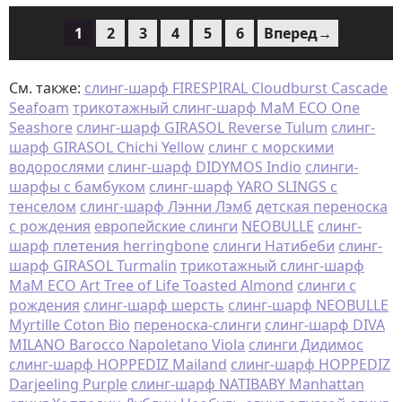
1
2
3
4
5
6
Вперед→
См. также:
слинг-шарф FIRESPIRAL Cloudburst Cascade
Seafoam
трикотажный слинг-шарф MaM ECO One
Seashore
слинг-шарф GIRASOL Reverse Tulum
слинг-
шарф GIRASOL Chichi Yellow
слинг с морскими
водорослями
слинг-шарф DIDYMOS Indio
слинги-
шарфы с бамбуком
слинг-шарф YARO SLINGS с
тенселом
слинг-шарф Лэнни Лэмб
детская переноска
с рождения
европейские слинги
NEOBULLE
слинг-
шарф плетения herringbone
слинги Натибеби
слинг-
шарф GIRASOL Turmalin
трикотажный слинг-шарф
MaM ECO Art Tree of Life Toasted Almond
слинги с
рождения
слинг-шарф шерсть
слинг-шарф NEOBULLE
Myrtille Coton Bio
переноска-слинги
слинг-шарф DIVA
MILANO Barocco Napoletano Viola
слинги Дидимос
слинг-шарф HOPPEDIZ Mailand
слинг-шарф HOPPEDIZ
Darjeeling Purple
слинг-шарф NATIBABY Manhattan