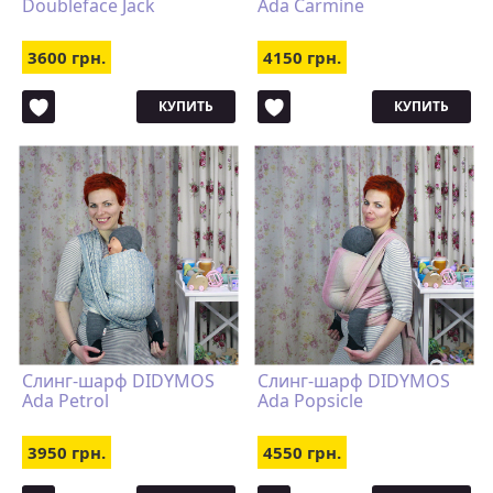
Doubleface Jack
Ada Carmine
3600 грн.
4150 грн.
КУПИТЬ
КУПИТЬ
Слинг-шарф DIDYMOS
Слинг-шарф DIDYMOS
Ada Petrol
Ada Popsicle
3950 грн.
4550 грн.