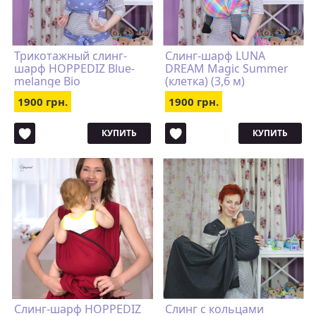
Трикотажный слинг-
Слинг-шарф LUNA
шарф HOPPEDIZ Blue-
DREAM Magic Summer
melange Bio
(клетка) (3,6 м)
1900 грн.
1900 грн.
КУПИТЬ
КУПИТЬ
Слинг-шарф HOPPEDIZ
Слинг с кольцами