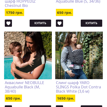
шарф HOPPEDIZ
Aquabulle Blue (S, 34/36)
Chestnut Bio
1750 грн.
650 грн.
КУПИТЬ
КУПИТЬ
Акваслинг NEOBULLE
Слинг-шарф YARO
Aquabulle Black (M,
SLINGS Polka Dot Contra
38/40)
Black White (3,6 м)
650 грн.
1650 грн.