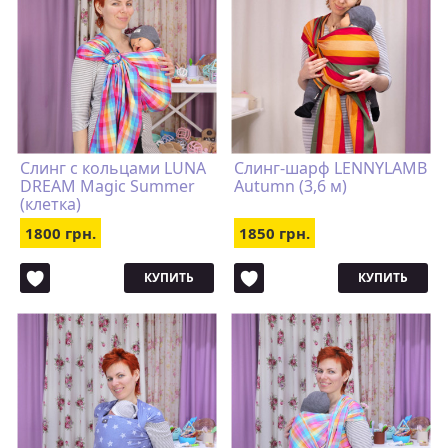
Cлинг с кольцами LUNA
Слинг-шарф LENNYLAMB
DREAM Magic Summer
Autumn (3,6 м)
(клетка)
1800 грн.
1850 грн.
КУПИТЬ
КУПИТЬ