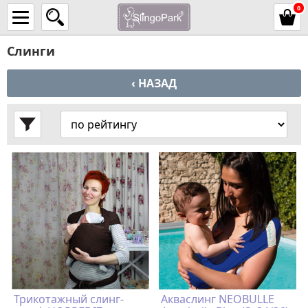
0
Слинги
‹ НАЗАД
Трикотажный слинг-
Акваслинг NEOBULLE