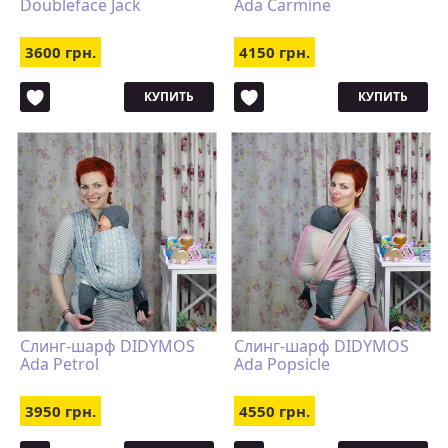
Doubleface Jack
Ada Carmine
3600 грн.
4150 грн.
КУПИТЬ
КУПИТЬ
Слинг-шарф DIDYMOS
Слинг-шарф DIDYMOS
Ada Petrol
Ada Popsicle
3950 грн.
4550 грн.