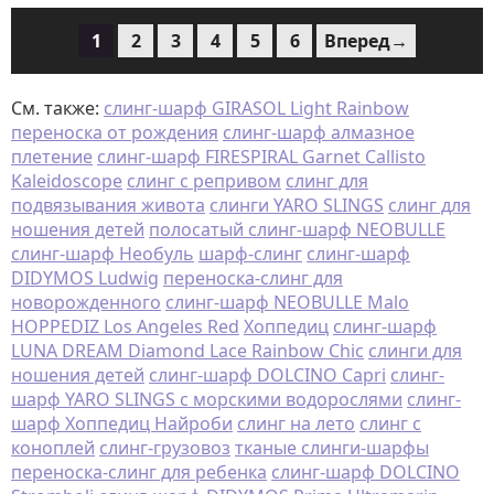
1
2
3
4
5
6
Вперед→
См. также:
слинг-шарф GIRASOL Light Rainbow
переноска от рождения
слинг-шарф алмазное
плетение
слинг-шарф FIRESPIRAL Garnet Callisto
Kaleidoscope
слинг с репривом
слинг для
подвязывания живота
слинги YARO SLINGS
слинг для
ношения детей
полосатый слинг-шарф NEOBULLE
слинг-шарф Необуль
шарф-слинг
слинг-шарф
DIDYMOS Ludwig
переноска-слинг для
новорожденного
слинг-шарф NEOBULLE Malo
HOPPEDIZ Los Angeles Red
Хоппедиц
слинг-шарф
LUNA DREAM Diamond Lace Rainbow Chic
слинги для
ношения детей
слинг-шарф DOLCINO Capri
слинг-
шарф YARO SLINGS с морскими водорослями
слинг-
шарф Хоппедиц Найроби
слинг на лето
слинг с
коноплей
слинг-грузовоз
тканые слинги-шарфы
переноска-слинг для ребенка
слинг-шарф DOLCINO