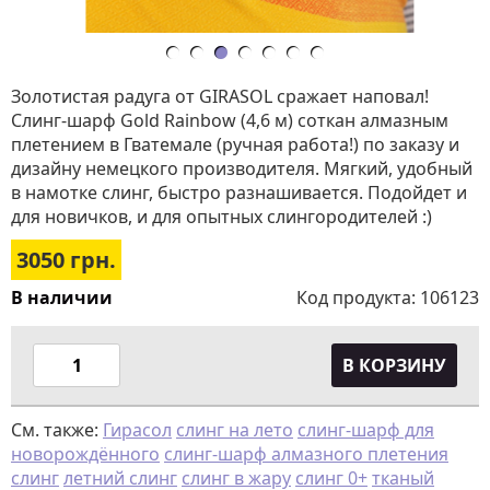
Золотистая радуга от GIRASOL сражает наповал!
Слинг-шарф Gold Rainbow (4,6 м) соткан алмазным
плетением в Гватемале (ручная работа!) по заказу и
дизайну немецкого производителя. Мягкий, удобный
в намотке слинг, быстро разнашивается. Подойдет и
для новичков, и для опытных слингородителей :)
3050
грн.
В наличии
Код продукта:
106123
В КОРЗИНУ
См. также:
Гирасол
слинг на лето
слинг-шарф для
новорождённого
слинг-шарф алмазного плетения
слинг
летний слинг
слинг в жару
слинг 0+
тканый