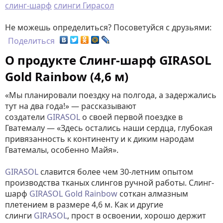
слинг-шарф
слинги Гирасол
Не можешь определиться? Посоветуйся с друзьями:
Поделиться
О продукте Слинг-шарф GIRASOL
Gold Rainbow (4,6 м)
«Мы планировали поездку на полгода, а задержались
тут на два года!» — рассказывают
создатели
GIRASOL
о своей первой поездке в
Гватемалу — «Здесь остались наши сердца, глубокая
привязанность к континенту и к диким народам
Гватемалы, особенно Майя».
GIRASOL
славится более чем 30-летним опытом
производства тканых слингов ручной работы. Слинг-
шарф
GIRASOL Gold Rainbow
соткан алмазным
плетением в размере 4,6 м. Как и другие
слинги
GIRASOL
, прост в освоении, хорошо держит