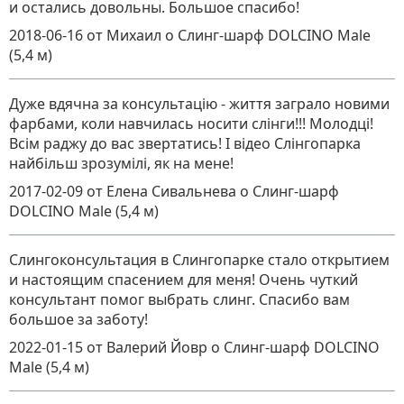
и остались довольны. Большое спасибо!
2018-06-16
от Михаил
о
Слинг-шарф DOLCINO Male
(5,4 м)
Дуже вдячна за консультацію - життя заграло новими
фарбами, коли навчилась носити слінги!!! Молодці!
Всім раджу до вас звертатись! І відео Слінгопарка
найбільш зрозумілі, як на мене!
2017-02-09
от Елена Сивальнева
о
Слинг-шарф
DOLCINO Male (5,4 м)
Слингоконсультация в Слингопарке стало открытием
и настоящим спасением для меня! Очень чуткий
консультант помог выбрать слинг. Спасибо вам
большое за заботу!
2022-01-15
от Валерий Йовр
о
Слинг-шарф DOLCINO
Male (5,4 м)