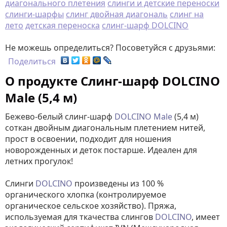
диагонального плетения
слинги и детские переноски
слинги-шарфы
слинг двойная диагональ
слинг на
лето
детская переноска
слинг-шарф DOLCINO
Не можешь определиться? Посоветуйся с друзьями:
Поделиться
О продукте Слинг-шарф DOLCINO
Male (5,4 м)
Бежево-белый слинг-шарф
DOLCINO Male
(5,4 м)
соткан двойным диагональным плетением нитей,
прост в освоении, подходит для ношения
новорожденных и деток постарше. Идеален для
летних прогулок!
Слинги
DOLCINO
произведены из 100 %
органического хлопка (контролируемое
органическое сельское хозяйство). Пряжа,
используемая для ткачества слингов
DOLCINO
, имеет