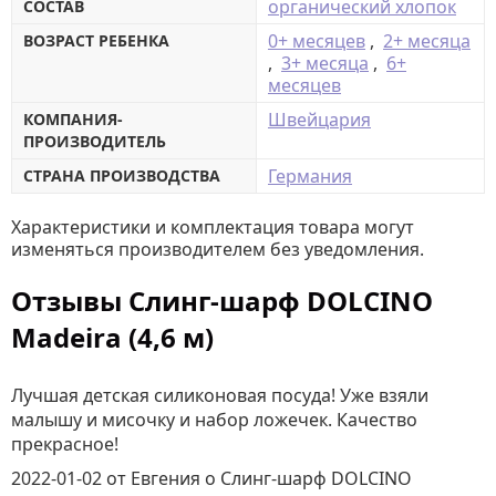
органический хлопок
СОСТАВ
0+ месяцев
,
2+ месяца
ВОЗРАСТ РЕБЕНКА
,
3+ месяца
,
6+
месяцев
Швейцария
КОМПАНИЯ-
ПРОИЗВОДИТЕЛЬ
Германия
СТРАНА ПРОИЗВОДСТВА
Характеристики и комплектация товара могут
изменяться производителем без уведомления.
Отзывы Слинг-шарф DOLCINO
Madeira (4,6 м)
Лучшая детская силиконовая посуда! Уже взяли
малышу и мисочку и набор ложечек. Качество
прекрасное!
2022-01-02
от Евгения
о
Слинг-шарф DOLCINO