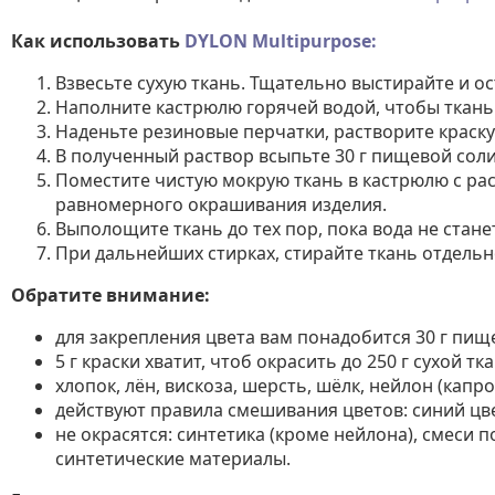
Как использовать
DYLON Multipurpose:
Взвесьте сухую ткань. Тщательно выстирайте и ос
Наполните кастрюлю горячей водой, чтобы ткань
Наденьте резиновые перчатки, растворите краску
В полученный раствор всыпьте 30 г пищевой сол
Поместите чистую мокрую ткань в кастрюлю с ра
равномерного окрашивания изделия.
Выполощите ткань до тех пор, пока вода не стане
При дальнейших стирках, стирайте ткань отдельн
Обратите внимание:
для закрепления цвета вам понадобится 30 г пище
5 г краски хватит, чтоб окрасить до 250 г сухой тка
хлопок, лён, вискоза, шерсть, шёлк, нейлон (капро
действуют правила смешивания цветов: синий цвет
не окрасятся: синтетика (кроме нейлона), смеси 
синтетические материалы.