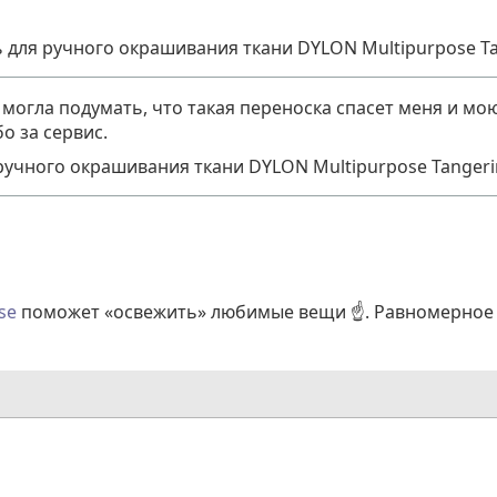
 для ручного окрашивания ткани DYLON Multipurpose Ta
огла подумать, что такая переноска спасет меня и мо
о за сервис.
ручного окрашивания ткани DYLON Multipurpose Tangeri
ose
поможет «освежить» любимые вещи ☝️. Равномерное 