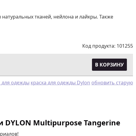
натуральных тканей, нейлона и лайкры. Также
Код продукта:
101255
В КОРЗИНУ
а для одежды
краска для одежды Dylon
обновить старую
 DYLON Multipurpose Tangerine
риалов!