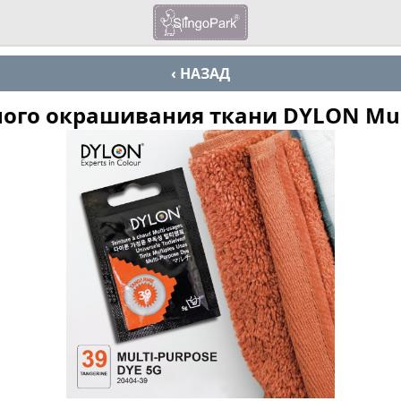
‹ НАЗАД
ого окрашивания ткани DYLON Mult