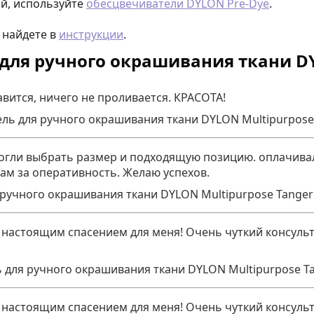
ой, используйте
обесцвечиватели DYLON Pre-Dye
.
 найдете в
инструкции
.
ля ручного окрашивания ткани DY
авится, ничего не проливается. КРАСОТА!
ль для ручного окрашивания ткани DYLON Multipurpose
гли выбрать размер и подходящую позицию. оплачивала н
ам за оперативность. Желаю успехов.
ручного окрашивания ткани DYLON Multipurpose Tanger
 настоящим спасением для меня! Очень чуткий консульт
 для ручного окрашивания ткани DYLON Multipurpose Ta
 настоящим спасением для меня! Очень чуткий консульт