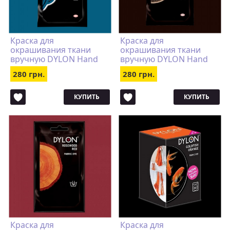
Краска для
Краска для
окрашивания ткани
окрашивания ткани
вручную DYLON Hand
вручную DYLON Hand
Use Navy Blue
Use Espresso Brown
280 грн.
280 грн.
КУПИТЬ
КУПИТЬ
Краска для
Краска для