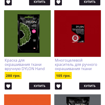
КУПИТЬ
КУПИТЬ
Краска для
Многоцелевой
окрашивания ткани
краситель для ручного
вручную DYLON Hand
окрашивания ткани
Use Olive Green
DYLON Multipurpose
280 грн.
105 грн.
Cerise
КУПИТЬ
КУПИТЬ