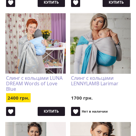
КУПИТЬ
КУПИТЬ
Cлинг с кольцами LUNA
Слинг с кольцами
DREAM Words of Love
LENNYLAMB Larimar
Blue
2400 грн.
1700 грн.
КУПИТЬ
Нет в наличии