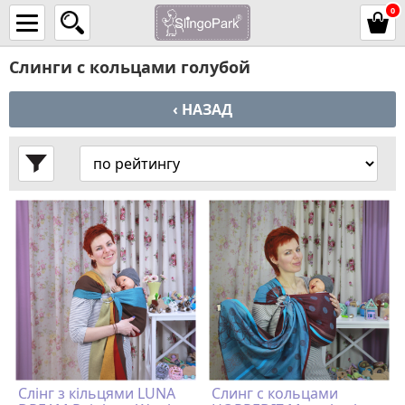
0
Слинги с кольцами голубой
‹ НАЗАД
Cлінг з кільцями LUNA
Слинг с кольцами