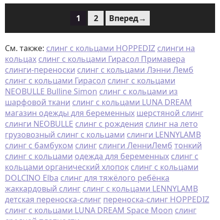
1
2
Вперед→
См. также:
слинг с кольцами HOPPEDIZ
слинги на
кольцах
слинг с кольцами Гирасол Примавера
слинги-переноски
слинг с кольцами Лэнни Лемб
слинг с кольцами Гирасол
слинг с кольцами
NEOBULLE Bulline Simon
слинг с кольцами из
шарфовой ткани
слинг с кольцами LUNA DREAM
магазин одежды для беременных
шерстяной слинг
слинги NEOBULLE
слинг с рождения
слинг на лето
грузовозный слинг с кольцами
слинги LENNYLAMB
слинг с бамбуком
слинг
слинги ЛенниЛемб
тонкий
слинг с кольцами
одежда для беременных
слинг с
кольцами органический хлопок
слинг с кольцами
DOLCINO Elba
слинг для тяжёлого ребёнка
жаккардовый слинг
слинг с кольцами LENNYLAMB
детская переноска-слинг
переноска-слинг HOPPEDIZ
слинг с кольцами LUNA DREAM Space Moon
слинг