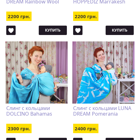
DREAM Rainbow Wool
HOPPEDIZ Marrakesh
2200 грн.
2200 грн.
КУПИТЬ
КУПИТЬ
Слинг с кольцами
Cлинг с кольцами LUNA
DOLCINO Bahamas
DREAM Pomerania
2300 грн.
2400 грн.