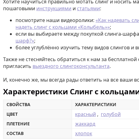
Хотите научиться правильно мотать слинг и носить 
пошаговыми
инструкциями
и
статьями
:
посмотрите наши видеоролики:
«Как надевать сл
надеть слинг с кольцами «Колыбель»»
;
если вы выбираете между покупкой слинга-шарфа 
шарф?»
;
более углублённо изучить тему видов слингов и 
Также не стесняйтесь обратиться к нам за бесплатной
пригласить
выездного слингоконсультанта
.
И, конечно же, мы всегда рады ответить на все ваши 
Характеристики Слинг с кольцам
СВОЙСТВА
ХАРАКТЕРИСТИКИ
красный
,
голубой
ЦВЕТ
жаккард
ПЛЕТЕНИЕ
хлопок
СОСТАВ