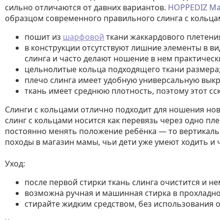
сильно отличаются от давних вариантов.
HOPPEDIZ Ma
образцом современного правильного слинга с кольца
пошит из
шарфовой
ткани жаккардового плетения
в конструкции отсутствуют лишние элементы в в
слинга и часто делают ношение в нем практичес
цельнолитые кольца подходящего ткани размера
плечо слинга имеет удобную универсальную выкр
ткань имеет среднюю плотность, поэтому этот сс
Слинги с кольцами отлично подходит для ношения нов
слинг с кольцами носится как перевязь через одно пл
постоянно менять положение ребёнка — то вертикально
походы в магазин мамы, чьи дети уже умеют ходить и ч
Уход:
после первой стирки ткань слинга очистится и н
возможна ручная и машинная стирка в прохладной 
стирайте жидким средством, без использования о