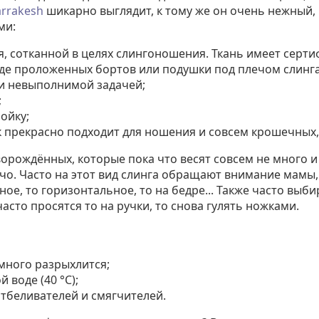
rrakesh
шикарно выглядит, к тому же он очень нежный,
ми:
, сотканной в целях слингоношения. Ткань имеет сертиф
иде проложенных бортов или подушки под плечом слинга
ки невыполнимой задачей;
;
ойку;
к прекрасно подходит для ношения и совсем крошечных,
орождённых, которые пока что весят совсем не много и
ечо. Часто на этот вид слинга обращают внимание мамы,
е, то горизонтальное, то на бедре... Также часто выби
асто просятся то на ручки, то снова гулять ножками.
емного разрыхлится;
воде (40 °C);
тбеливателей и смягчителей.