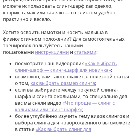
можете использовать слинг-шарф как одеяло,
коврик, гамак или качелю — со слингом удобно,
практично и весело.
Хотите освоить намотки и носить малыша в
физиологичном положении? Для самостоятельных
тренировок пользуйтесь нашими
пошаговыми
инструкциями
и
статьями
:
посмотрите наш видеоролик
«Как выбрать
слинг-шарф — слинг-шарф для новичка»
;
возможно, вам также окажется полезной статья
о том,
как выбрать размер слинга
;
если вы выбираете между покупкой слинга-
шарфа и слинга с кольцами, то специально для
вас мы сняли видео
«Что проще — слинг с
кольцами или слинг-шарф?»
;
более углублённо изучить тему видов слингов и
выбора слинга для новорождённого вы сможете
в статье
«Как выбрать слинг для