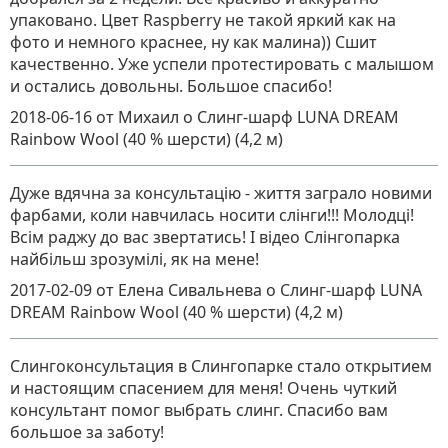
упаковано. Цвет Raspberry не такой яркий как на
фото и немного краснее, ну как малина)) Сшит
качественно. Уже успели протестировать с малышом
и остались довольны. Большое спасибо!
2018-06-16
от Михаил
о
Слинг-шарф LUNA DREAM
Rainbow Wool (40 % шерсти) (4,2 м)
Дуже вдячна за консультацію - життя заграло новими
фарбами, коли навчилась носити слінги!!! Молодці!
Всім раджу до вас звертатись! І відео Слінгопарка
найбільш зрозумілі, як на мене!
2017-02-09
от Елена Сивальнева
о
Слинг-шарф LUNA
DREAM Rainbow Wool (40 % шерсти) (4,2 м)
Слингоконсультация в Слингопарке стало открытием
и настоящим спасением для меня! Очень чуткий
консультант помог выбрать слинг. Спасибо вам
большое за заботу!