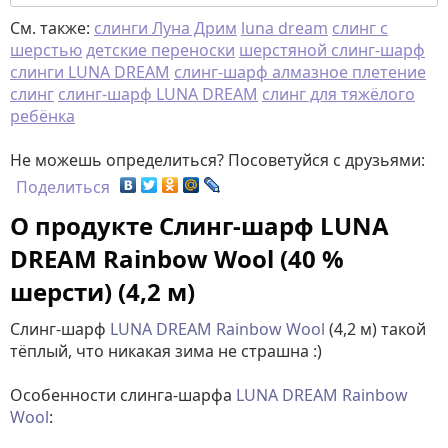
См. также:
слинги Луна Дрим
luna dream
слинг с
шерстью
детские переноски
шерстяной слинг-шарф
слинги LUNA DREAM
слинг-шарф алмазное плетение
слинг
слинг-шарф LUNA DREAM
слинг для тяжёлого
ребёнка
Не можешь определиться? Посоветуйся с друзьями:
Поделиться
О продукте Слинг-шарф LUNA
DREAM Rainbow Wool (40 %
шерсти) (4,2 м)
Слинг-шарф
LUNA DREAM Rainbow Wool
(4,2 м) такой
тёплый, что никакая зима не страшна :)
Особенности слинга-шарфа
LUNA DREAM
Rainbow
Wool
: