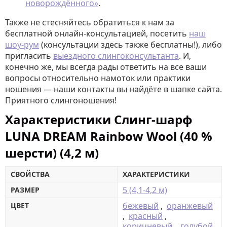
новорождённого»
.
Также не стесняйтесь обратиться к нам за
бесплатной онлайн-консультацией, посетить
наш
шоу-рум
(консультации здесь также бесплатны!), либо
пригласить
выездного слингоконсультанта
. И,
конечно же, мы всегда рады ответить на все ваши
вопросы относительно намоток или практики
ношения — наши контакты вы найдёте в шапке сайта.
Приятного слингоношения!
Характеристики Слинг-шарф
LUNA DREAM Rainbow Wool (40 %
шерсти) (4,2 м)
СВОЙСТВА
ХАРАКТЕРИСТИКИ
5 (4,1-4,2 м)
РАЗМЕР
бежевый
,
оранжевый
ЦВЕТ
,
красный
,
коричневый
,
голубой