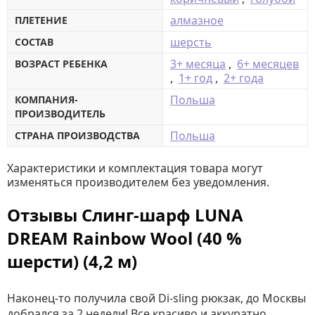
алмазное
ПЛЕТЕНИЕ
шерсть
СОСТАВ
3+ месяца
,
6+ месяцев
ВОЗРАСТ РЕБЕНКА
,
1+ год
,
2+ года
Польша
КОМПАНИЯ-
ПРОИЗВОДИТЕЛЬ
Польша
СТРАНА ПРОИЗВОДСТВА
Характеристики и комплектация товара могут
изменяться производителем без уведомления.
Отзывы Слинг-шарф LUNA
DREAM Rainbow Wool (40 %
шерсти) (4,2 м)
Наконец-то получила свой Di-sling рюкзак, до Москвы
добрался за 2 недели! Все красиво и аккуратно