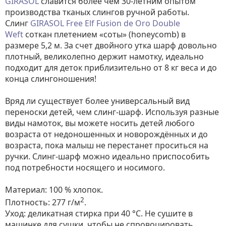
GIRASOL
славится более чем 30-летним опытом
производства тканых слингов ручной работы.
Слинг
GIRASOL Free Elf Fusion de Oro Double
Weft
соткан плетением «соты» (honeycomb) в
размере 5,2 м. За счет двойного утка шарф довольно
плотный, великолепно держит намотку, идеально
подходит для деток приблизительно от 8 кг веса и до
конца слингоношения!
Вряд ли существует более универсальный вид
переноски детей, чем слинг-шарф. Используя разные
виды намоток, вы можете носить детей любого
возраста от недоношенных и новорождённых и до
возраста, пока малыш не перестанет проситься на
ручки. Слинг-шарф можно идеально приспособить
под потребности носящего и носимого.
Материал: 100 % хлопок.
2
Плотность: 277 г/м
.
Уход: деликатная стирка при 40 °С. Не сушите в
машинке для сушки, чтобы не спровоцировать