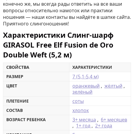
конечно же, мы всегда рады ответить на все ваши
вопросы относительно намоток или практики
ношения — наши контакты вы найдёте в шапке сайта.
Приятного слингоношения!
Характеристики Слинг-шарф
GIRASOL Free Elf Fusion de Oro
Double Weft (5,2 м)
СВОЙСТВА
ХАРАКТЕРИСТИКИ
7 (5,1-5,4 м)
РАЗМЕР
оранжевый
,
жёлтый
,
ЦВЕТ
зелёный
соты
ПЛЕТЕНИЕ
хлопок
СОСТАВ
3+ месяца
,
6+ месяцев
ВОЗРАСТ РЕБЕНКА
,
1+ год
,
2+ года