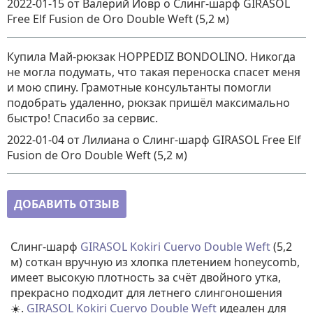
2022-01-15
от Валерий Йовр
о
Слинг-шарф GIRASOL
Free Elf Fusion de Oro Double Weft (5,2 м)
Купила Май-рюкзак HOPPEDIZ BONDOLINO. Никогда
не могла подумать, что такая переноска спасет меня
и мою спину. Грамотные консультанты помогли
подобрать удаленно, рюкзак пришёл максимально
быстро! Спасибо за сервис.
2022-01-04
от Лилиана
о
Слинг-шарф GIRASOL Free Elf
Fusion de Oro Double Weft (5,2 м)
ДОБАВИТЬ ОТЗЫВ
Слинг-шарф
GIRASOL Kokiri Cuervo Double Weft
(5,2
м) соткан вручную из хлопка плетением honeycomb,
имеет высокую плотность за счёт двойного утка,
прекрасно подходит для летнего слингоношения
☀️.
GIRASOL Kokiri Cuervo Double Weft
идеален для