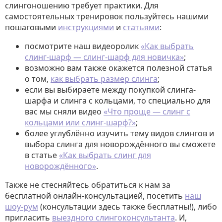
слингоношению требует практики. Для
самостоятельных тренировок пользуйтесь нашими
пошаговыми
инструкциями
и
статьями
:
посмотрите наш видеоролик
«Как выбрать
слинг-шарф — слинг-шарф для новичка»
;
возможно вам также окажется полезной статья
о том,
как выбрать размер слинга
;
если вы выбираете между покупкой слинга-
шарфа и слинга с кольцами, то специально для
вас мы сняли видео
«Что проще — слинг с
кольцами или слинг-шарф?»
;
более углублённо изучить тему видов слингов и
выбора слинга для новорождённого вы сможете
в статье
«Как выбрать слинг для
новорождённого»
.
Также не стесняйтесь обратиться к нам за
бесплатной онлайн-консультацией, посетить
наш
шоу-рум
(консультации здесь также бесплатны!), либо
пригласить
выездного слингоконсультанта
. И,