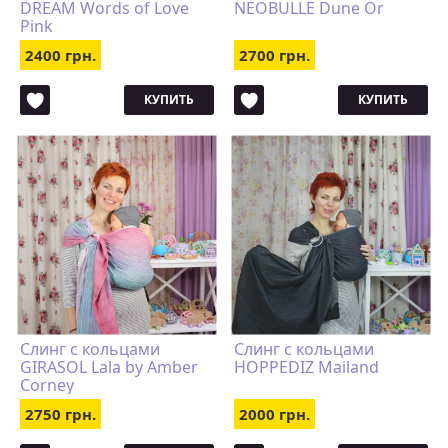
DREAM Words of Love
NEOBULLE Dune Or
Pink
2400 грн.
2700 грн.
КУПИТЬ
КУПИТЬ
Слинг с кольцами
Слинг с кольцами
GIRASOL Lala by Amber
HOPPEDIZ Mailand
Corney
2750 грн.
2000 грн.