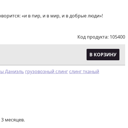
орится: «и в пир, и в мир, и в добрые люди»!
Код продукта:
105400
В КОРЗИНУ
ты Даниэль
грузовозный слинг
слинг тканый
 3 месяцев.