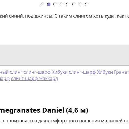
 синий, под джинсы. С таким слингом хоть куда, как гов
ный слинг
слинг-шарф Хибуки
слинг-шарф Хибуки Грана
шарф
слинг-шарф жаккард
egranates Daniel (4,6 м)
о производства для комфортного ношения малышей от