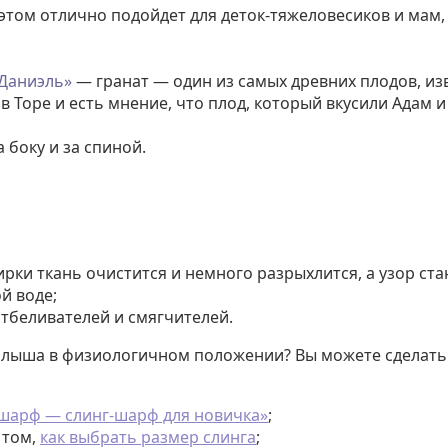
том отлично подойдет для деток-тяжеловесиков и мам, 
 Даниэль»
— гранат — один из самых древних плодов, изв
в Торе и есть мнение, что плод, который вкусили Адам и
боку и за спиной.
ирки ткань очистится и немного разрыхлится, а узор ст
й воде;
тбеливателей и смягчителей.
малыша в физиологичном положении? Вы можете сделат
-шарф — слинг-шарф для новичка»
;
 том,
как выбрать размер слинга
;