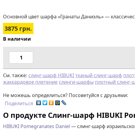
Основной цвет шарфа «Гранаты Даниэль» — классический
3875
грн.
В наличии
См. также:
слинг-шарф HIBUKI
тканый слинг-шарф
плот
жаккардовое плетение
слинги-шарфы
плотный слинг-
Не можешь определиться? Посоветуйся с друзьями:
Поделиться
О продукте Слинг-шарф HIBUKI Pom
HIBUKI Pomegranates Daniel
— слинг-шарф израильског