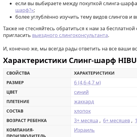
если вы выбираете между покупкой слинга-шарфа 
шарф?»
;
более углублённо изучить тему видов слингов и 
Также не стесняйтесь обратиться к нам за бесплатной
пригласить
выездного слингоконсультанта
.
И, конечно же, мы всегда рады ответить на все ваши 
Характеристики Слинг-шарф HIBUKI
СВОЙСТВА
ХАРАКТЕРИСТИКИ
6 (4,6-4,7 м)
РАЗМЕР
синий
ЦВЕТ
жаккард
ПЛЕТЕНИЕ
хлопок
СОСТАВ
3+ месяца
,
6+ месяцев
,
ВОЗРАСТ РЕБЕНКА
Израиль
КОМПАНИЯ-
ПРОИЗВОДИТЕЛЬ