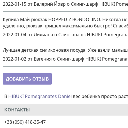
2022-01-15
от Валерий Йовр
о
Слинг-шарф HIBUKI Pomegr
Купила Май-рюкзак HOPPEDIZ BONDOLINO. Никогда не м
удаленно, рюкзак пришёл максимально быстро! Спасиб
2022-01-04
от Лилиана
о
Слинг-шарф HIBUKI Pomegranate
Лучшая детская силиконовая посуда! Уже взяли малышу
2022-01-02
от Евгения
о
Слинг-шарф HIBUKI Pomegranate
ДОБАВИТЬ ОТЗЫВ
В
HIBUKI Pomegranates Daniel
вес ребенка просто раст
КОНТАКТЫ
+38 (050) 418-35-47