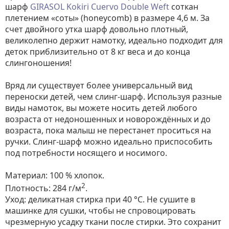
шарф
GIRASOL Kokiri Cuervo Double Weft
соткан
плетением «соты» (honeycomb) в размере 4,6 м. За
счет двойного утка шарф довольно плотный,
великолепно держит намотку, идеально подходит для
деток приблизительно от 8 кг веса и до конца
слингоношения!
Вряд ли существует более универсальный вид
переноски детей, чем слинг-шарф. Используя разные
виды намоток, вы можете носить детей любого
возраста от недоношенных и новорождённых и до
возраста, пока малыш не перестанет проситься на
ручки. Слинг-шарф можно идеально приспособить
под потребности носящего и носимого.
Материал: 100 % хлопок.
2
Плотность: 284 г/м
.
Уход: деликатная стирка при 40 °С. Не сушите в
машинке для сушки, чтобы не спровоцировать
чрезмерную усадку ткани после стирки. Это сохранит