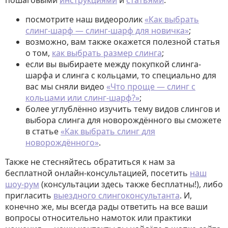
пошаговыми
инструкциями
и
статьями
:
посмотрите наш видеоролик
«Как выбрать
слинг-шарф — слинг-шарф для новичка»
;
возможно, вам также окажется полезной статья
о том,
как выбрать размер слинга
;
если вы выбираете между покупкой слинга-
шарфа и слинга с кольцами, то специально для
вас мы сняли видео
«Что проще — слинг с
кольцами или слинг-шарф?»
;
более углублённо изучить тему видов слингов и
выбора слинга для новорождённого вы сможете
в статье
«Как выбрать слинг для
новорождённого»
.
Также не стесняйтесь обратиться к нам за
бесплатной онлайн-консультацией, посетить
наш
шоу-рум
(консультации здесь также бесплатны!), либо
пригласить
выездного слингоконсультанта
. И,
конечно же, мы всегда рады ответить на все ваши
вопросы относительно намоток или практики