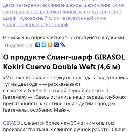
детские переноски
слинги-шарфы
шарф-слинг
слинг
для годовалого ребенка
слинги для ходунков
слинг-
шарф
грузовозный слинг
всесезонный слинг
универсальный слинг-шарф
Не можешь определиться? Посоветуйся с друзьями:
Поделиться
О продукте Слинг-шарф GIRASOL
Kokiri Cuervo Double Weft (4,6 м)
«Мы планировали поездку на полгода, а задержались
тут на два года!» — рассказывают
создатели
GIRASOL
о своей первой поездке в
Гватемалу — «Здесь остались наши сердца, глубокая
привязанность к континенту и к диким народам
Гватемалы, особенно Майя».
GIRASOL
славится более чем 30-летним опытом
производства тканых слингов ручной работы. Слинг-