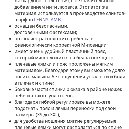
жаккардового плетения, с незначительным
добавлением нити люрекса. Этот этот же
материал используется в производстве слингов-
шарфов
LENNYLAMB
;
оснащен безопасными,
долговечными фастексами;
позволяет расположить ребёнка в
физиологически корректной М-позиции;
имеет очень удобный пластичный пояс,
который мягко ложится на бёдра носящего;
плечевые лямки и пояс проложены мягким
материалом. Благодаря этому вы сможете долго
носить малыша без ощущения усталости и боли
в плечах и спине;
боковые части спинки рюкзака в районе ножек
ребёнка также уплотнены;
благодаря гибкой регулировке вы можете
подогнать пояс и лямки переноски под свои
размеры (XS до XXL);
для удобства ношения мягкие регулируемые
плечевые лямки могут располагаться по спине