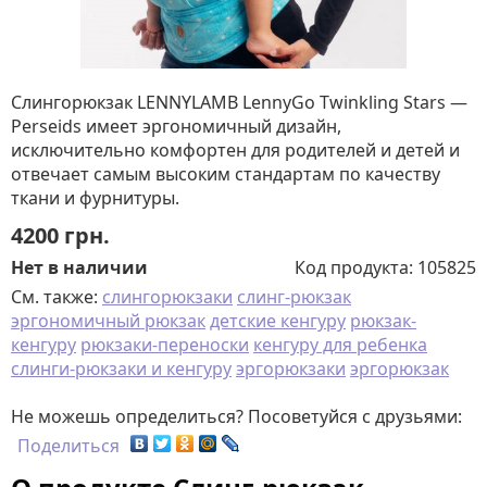
Слингорюкзак LENNYLAMB LennyGo Twinkling Stars —
Perseids имеет эргономичный дизайн,
исключительно комфортен для родителей и детей и
отвечает самым высоким стандартам по качеству
ткани и фурнитуры.
4200
грн.
Нет в наличии
Код продукта:
105825
См. также:
слингорюкзаки
слинг-рюкзак
эргономичный рюкзак
детские кенгуру
рюкзак-
кенгуру
рюкзаки-переноски
кенгуру для ребенка
слинги-рюкзаки и кенгуру
эргорюкзаки
эргорюкзак
Не можешь определиться? Посоветуйся с друзьями:
Поделиться