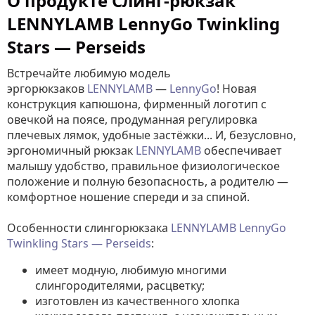
О продукте Слинг-рюкзак
LENNYLAMB LennyGo Twinkling
Stars — Perseids
Встречайте любимую модель
эргорюкзаков
LENNYLAMB
—
LennyGo
! Новая
конструкция капюшона, фирменный логотип с
овечкой на поясе, продуманная регулировка
плечевых лямок, удобные застёжки... И, безусловно,
эргономичный рюкзак
LENNYLAMB
обеспечивает
малышу удобство, правильное физиологическое
положение и полную безопасность, а родителю —
комфортное ношение спереди и за спиной.
Особенности слингорюкзака
LENNYLAMB LennyGo
Twinkling Stars — Perseids
:
имеет модную, любимую многими
слингородителями, расцветку;
изготовлен из качественного хлопка