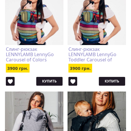
Слинг-рюкзак
Слинг-рюкзак
LENNYLAMB LennyGo
LENNYLAMB LennyGo
Carousel of Colors
Toddler Carousel of
Colors
3900 грн.
3900 грн.
КУПИТЬ
КУПИТЬ