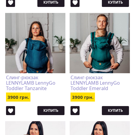
КУПИТЬ
КУПИТЬ
Слинг-рюкзак
Слинг-рюкзак
LENNYLAMB LennyGo
LENNYLAMB LennyGo
Toddler Tanzanite
Toddler Emerald
3900 грн.
3900 грн.
КУПИТЬ
КУПИТЬ