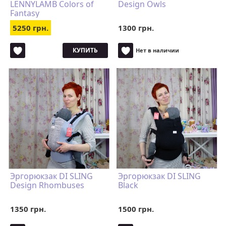
LENNYLAMB Colors of
Design Owls
Fantasy
5250 грн.
1300 грн.
КУПИТЬ
Нет в наличии
Эргорюкзак DI SLING
Эргорюкзак DI SLING
Design Rhombuses
Black
1350 грн.
1500 грн.