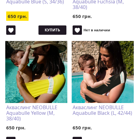
Aquabulle Blue (S, 34/36)
Aquabulle Fuchsia (M,
38/40)
650 грн.
650 грн.
КУПИТЬ
Нет в наличии
Акваслинг NEOBULLE
Акваслинг NEOBULLE
Aquabulle Yellow (M,
Aquabulle Black (L, 42/44)
38/40)
650 грн.
650 грн.