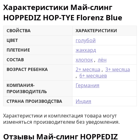
Характеристики Май-слинг
HOPPEDIZ HOP-TYE Florenz Blue
СВОЙСТВА
ХАРАКТЕРИСТИКИ
голубой
ЦВЕТ
жаккард
ПЛЕТЕНИЕ
хлопок
,
лён
СОСТАВ
2+ месяца
,
3+ месяца
ВОЗРАСТ РЕБЕНКА
,
6+ месяцев
Германия
КОМПАНИЯ-
ПРОИЗВОДИТЕЛЬ
Индия
СТРАНА ПРОИЗВОДСТВА
Характеристики и комплектация товара могут
изменяться производителем без уведомления.
Отзывы Май-слинг HOPPEDIZ