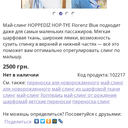
Май-слинг HOPPEDIZ HOP-TYE Florenz Blue подходит
даже для самых маленьких пассажиров. Мягкая
шарфовая ткань, широкие лямки, возможность
сузить спинку в верхней и нижней частях — всё это
поможет вам оптимально отрегулировать слинг по
малышу.
2500
грн.
Нет в наличии
Код продукта:
102217
См. также:
переноска для новорожденного
май-слинг
для новорожденного
май-слинг из шарфовой ткани
слинг
май-слинг
Хоппедиц
май-слинг от рождения
шарфомай
детские переноски
переноска-слинг
Не можешь определиться? Посоветуйся с друзьями:
Поделиться