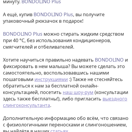
минуту.
BONDOLINO
Plus
А ещё, купив
BONDOLINO
Plus
, вы получите
упаковочный рюкзачок в подарок!
BONDOLINO
Plus
можно стирать жидким средством
при 40 °C, без использования кондиционеров,
смягчителей и отбеливателей.
Хотите научиться правильно надевать
BONDOLINO
и
фиксировать в нем малыша? Вы можете сделать это
самостоятельно, воспользовавшись нашими
пошаговыми
инструкциями
:) Также не стесняйтесь
обратиться к нам за бесплатной онлайн-
консультацией, посетить
наш шоу-рум
(консультации
здесь также бесплатны!), либо пригласить
выездного
слингоконсультанта
.
Дополнительную информацию обо всём, что связано
с физиологичными переносками и слингоношением,
вы найдёте в наших
статьях
.