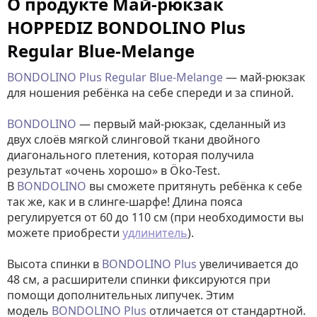
О продукте Май-рюкзак
HOPPEDIZ BONDOLINO Plus
Regular Blue-Melange
BONDOLINO Plus Regular Blue-Melange
— май-рюкзак
для ношения ребёнка на себе спереди и за спиной.
BONDOLINO
— первый май-рюкзак, сделанный из
двух слоёв мягкой слинговой ткани двойного
диагонального плетения, которая получила
результат «очень хорошо» в Öko-Test.
В
BONDOLINO
вы сможете притянуть ребёнка к себе
так же, как и в слинге-шарфе! Длина пояса
регулируется от 60 до 110 см (при необходимости вы
можете приобрести
удлинитель
).
Высота спинки в
BONDOLINO Plus
увеличивается до
48 см, а расширители спинки фиксируются при
помощи дополнительных липучек. Этим
модель
BONDOLINO Plus
отличается от стандартной.