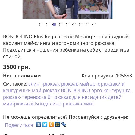
BONDOLINO Plus Regular Blue-Melange — гибридный
вариант май-слинга и эргономичного рюкзака.
Подходит для ношения ребёнка на себе спереди и за
спиной.
3500
грн.
Нет в наличии
Код продукта:
105853
См. также:
слинг-рюкзак
рюкзак-май
эргорюкзаки и
кенгурушки
май-рюкзак BONDOLINO
эрго
кенгурушка
рюкзак-переноска 0+
рюкзак для несидячих детей
маи-рюкзаки Бондолино
рюкзак-слинг
Не можешь определиться? Посоветуйся с друзьями:
Поделиться