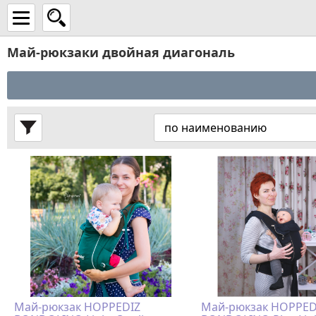
Май-рюкзаки двойная диагональ
Май-рюкзак HOPPEDIZ
Май-рюкзак HOPPED