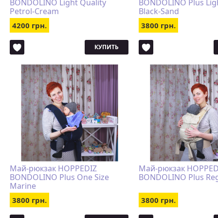
BONDOLINO Light Quality
BONDOLINO Plus Ligh
Petrol-Cream
Black-Sand
4200 грн.
3800 грн.
КУПИТЬ
Май-рюкзак HOPPEDIZ
Май-рюкзак HOPPED
BONDOLINO Plus One Size
BONDOLINO Plus Reg
Marine
3800 грн.
3800 грн.