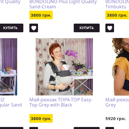
t Quality
BONDOLINO Plus Light Quality
BONDOLINO
Sand-Cream
Timbuktu
3800 грн.
3800 грн.
КУПИТЬ
КУПИТЬ
IZ
Май-рюкзак TOPA-TOP Easy-
Май-рюкз
ular Sand
Top Grey with Black
Grey
3800 грн.
5920 грн.