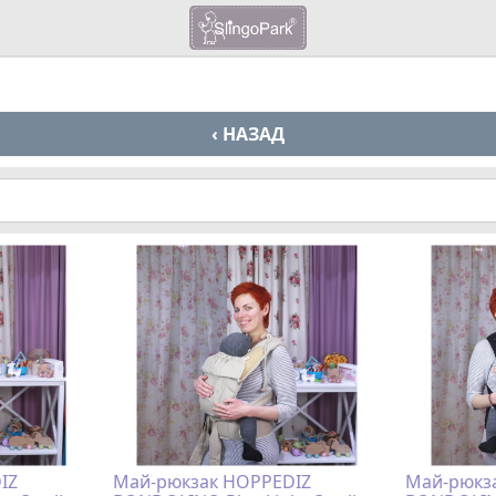
‹ НАЗАД
IZ
Май-рюкзак HOPPEDIZ
Май-рюкз