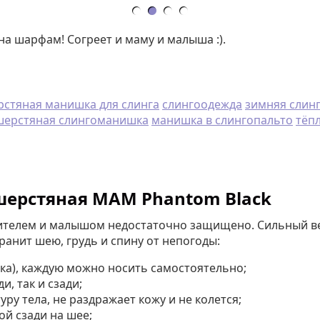
 шарфам! Согреет и маму и малыша :).
стяная манишка для слинга
слингоодежда
зимняя слин
шерстяная слингоманишка
манишка в слингопальто
тёп
шерстяная MAM Phantom Black
ителем и малышом недостаточно защищено. Сильный вет
ранит шею, грудь и спину от непогоды:
шка), каждую можно носить самостоятельно;
, так и сзади;
ру тела, не раздражает кожу и не колется;
й сзади на шее;