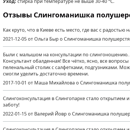
Уход:
стирка при температуре не выше 30-40 °C.
Отзывы Слингоманишка полушерс
Как круто, что в Киеве есть место, где вас с радость
2021-12-05
от Ольга Быр
о
Слингоманишка полушерстя
Были с малышом на консультации по слингоношению. А
Консультант обалденная! Все чётко, ясно, все вопрос
пеленальный столик с салфетками, подгузниками. Мож
смогли уделить достаточно времени.
2017-10-01
от Маша Михайлова
о
Слингоманишка полу
Слингоконсультация в Слингопарке стало открытием и
заботу!
2022-01-15
от Валерий Йовр
о
Слингоманишка полушер
Слингоконсультация в Слингопарке стало открытием и