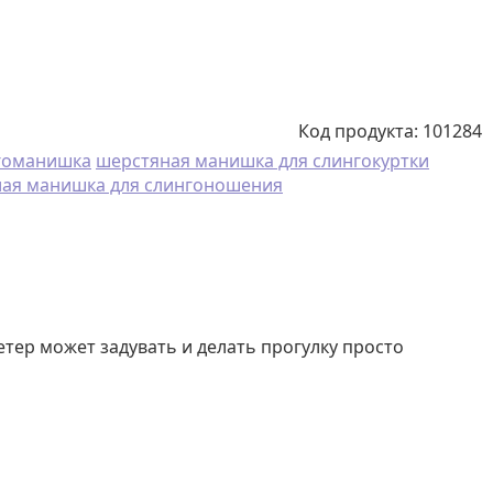
Код продукта:
101284
гоманишка
шерстяная манишка для слингокуртки
лая манишка для слингоношения
ер может задувать и делать прогулку просто