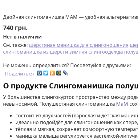
Двойная слингоманишка МАМ — удобная альтернативна
740
грн.
Нет в наличии
См. также:
шерстяная манишка для слингоношения
шер
слингоманишка из шерсти
зимняя слингоодежда
полу
Не можешь определиться? Посоветуйся с друзьями:
Поделиться
О продукте Слингоманишка полу
У большинства слингокурток пространство между род
невыносимой. Полушестяная слингоманишка
MaM
сох
состоит из двух частей (взрослая и детская мани
идеально подойдёт для слингоношения как спереди
тёплая и мягкая, сохраняет комфортную температу
манишка малыша регулируется застёжкой-липучко