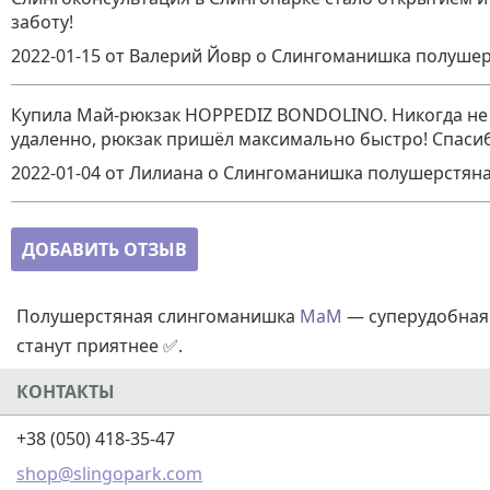
заботу!
2022-01-15
от Валерий Йовр
о
Слингоманишка полушер
Купила Май-рюкзак HOPPEDIZ BONDOLINO. Никогда не м
удаленно, рюкзак пришёл максимально быстро! Спасиб
2022-01-04
от Лилиана
о
Слингоманишка полушерстяна
ДОБАВИТЬ ОТЗЫВ
Полушерстяная слингоманишка
MaM
— суперудобная 
станут приятнее ✅.
КОНТАКТЫ
+38 (050) 418-35-47
shop@slingopark.com