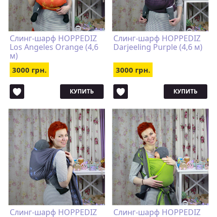
Слинг-шарф HOPPEDIZ
Слинг-шарф HOPPEDIZ
Los Angeles Orange (4,6
Darjeeling Purple (4,6 м)
м)
3000 грн.
3000 грн.
КУПИТЬ
КУПИТЬ
Слинг-шарф HOPPEDIZ
Слинг-шарф HOPPEDIZ