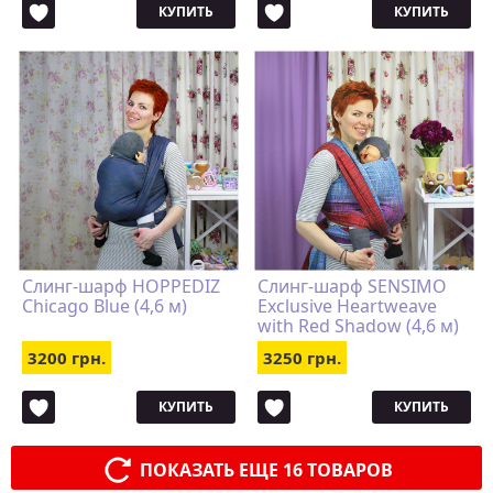
КУПИТЬ
КУПИТЬ
Слинг-шарф HOPPEDIZ
Слинг-шарф SENSIMO
Chicago Blue (4,6 м)
Exclusive Heartweave
with Red Shadow (4,6 м)
3200 грн.
3250 грн.
КУПИТЬ
КУПИТЬ
ПОКАЗАТЬ ЕЩЕ 16 ТОВАРОВ