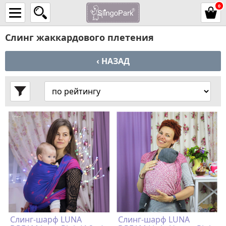
0
Слинг жаккардового плетения
‹ НАЗАД
Слинг-шарф LUNA
Слинг-шарф LUNA