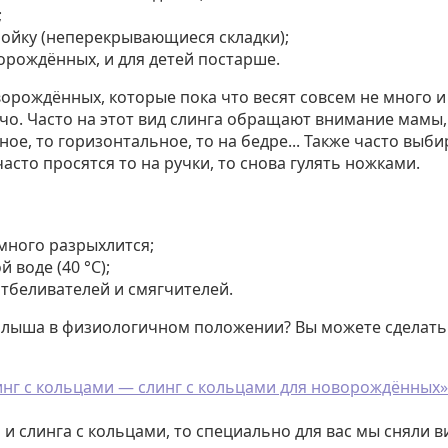
;
ойку (неперекрывающиеся складки);
орождённых, и для детей постарше.
орождённых, которые пока что весят совсем не много и
ечо. Часто на этот вид слинга обращают внимание мамы,
е, то горизонтальное, то на бедре... Также часто выби
асто просятся то на ручки, то снова гулять ножками.
емного разрыхлится;
воде (40 °C);
тбеливателей и смягчителей.
малыша в физиологичном положении? Вы можете сделат
инг с кольцами — слинг с кольцами для новорождённых»
и слинга с кольцами, то специально для вас мы сняли 