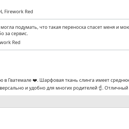
L Firework Red
огла подумать, что такая переноска спасет меня и мо
о за сервис.
ework Red
ю в Гватемале ❤️. Шарфовая ткань слинга имеет средню
версально и удобно для многих родителей ☝️. Отличный