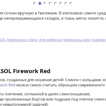
ия соткан вручную в Гватемале. В хлопковом слинге сре
де неперекрывающихся складок, и ткань мягко ложится, 
SOL
переноска-слинг для ребенка
переноска для тоддлер
SOL Firework Red
ов, созданных для ношения детей. Слинги с кольцами, к
work Red
можно смело считать образцом современного 
о плетения, сотканной в целях слингоношения;
иде проложенных бортов или подушки под плечом слинга
ки невыполнимой задачей;