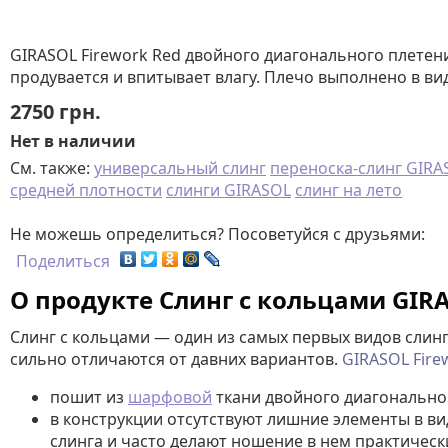
GIRASOL Firework Red двойного диагонального плетен
продувается и впитывает влагу. Плечо выполнено в ви
2750
грн.
Нет в наличии
См. также:
универсальный слинг
переноска-слинг GIRA
средней плотности
слинги GIRASOL
слинг на лето
Не можешь определиться? Посоветуйся с друзьями:
Поделиться
О продукте Слинг с кольцами GIRA
Слинг с кольцами — один из самых первых видов слинг
сильно отличаются от давних вариантов.
GIRASOL Fire
пошит из
шарфовой
ткани двойного диагональног
в конструкции отсутствуют лишние элементы в в
слинга и часто делают ношение в нем практичес