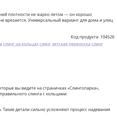
дней плотности не жарко летом — он хорошо
не врезается. Универсальный вариант для дома и улиц
Код продукта:
104526
а
слинг на кольцах
слинг
детская переноска
слинг
оторые вы видите на страничках «Слингопарка»,
правильного слинга с кольцами:
. Такие детали сильно усложняют процесс надевания