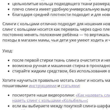
цельнолитые кольца подходящего ткани размера
плечо слинга имеет удобную универсальную выкр
благодаря средней плотности подходит и для нов
Слинги с кольцами отлично подходит для ношения нов
слинг с кольцами носится как перевязь через одно пл
постоянно менять положение ребёнка — то вертикально
походы в магазин мамы, чьи дети уже умеют ходить и ч
Уход:
после первой стирки ткань слинга очистится и н
возможна ручная и машинная стирка в прохладной 
стирайте жидким средством, без использования о
Хотите научиться правильно мотать слинг и носить 
пошаговыми
инструкциями
и
статьями
:
посмотрите наши видеоролики:
«Как надевать сл
надеть слинг с кольцами «Колыбель»»
;
если вы выбираете между покупкой слинга-шарфа 