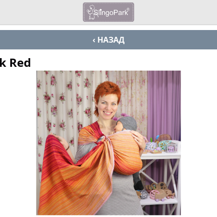
‹ НАЗАД
k Red