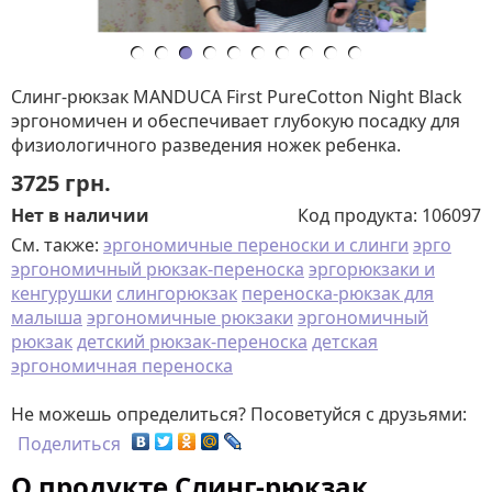
Слинг-рюкзак MANDUCA First PureCotton Night Black
эргономичен и обеспечивает глубокую посадку для
физиологичного разведения ножек ребенка.
3725
грн.
Нет в наличии
Код продукта:
106097
См. также:
эргономичные переноски и слинги
эрго
эргономичный рюкзак-переноска
эргорюкзаки и
кенгурушки
слингорюкзак
переноска-рюкзак для
малыша
эргономичные рюкзаки
эргономичный
рюкзак
детский рюкзак-переноска
детская
эргономичная переноска
Не можешь определиться? Посоветуйся с друзьями:
Поделиться
О продукте Слинг-рюкзак