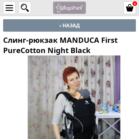
0
‹ НАЗАД
Слинг-рюкзак MANDUCA First
PureCotton Night Black