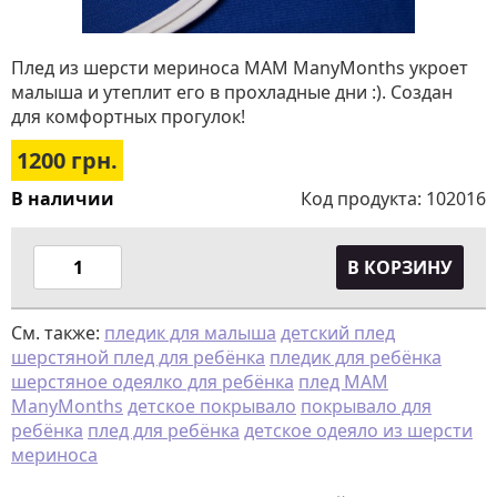
Плед из шерсти мериноса MAM ManyMonths укроет
малыша и утеплит его в прохладные дни :). Создан
для комфортных прогулок!
1200
грн.
В наличии
Код продукта:
102016
В КОРЗИНУ
См. также:
пледик для малыша
детский плед
шерстяной плед для ребёнка
пледик для ребёнка
шерстяное одеялко для ребёнка
плед MAM
ManyMonths
детское покрывало
покрывало для
ребёнка
плед для ребёнка
детское одеяло из шерсти
мериноса