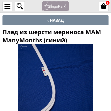
0
‹ НАЗАД
Плед из шерсти мериноса MAM
ManyMonths (синий)