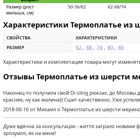
Размер (рост
50-56/62
62-68/74
малыша, см)
Характеристики Термоплатье из ш
СВОЙСТВА
ХАРАКТЕРИСТИКИ
62
,
68
,
74
,
80
,
86
РАЗМЕР
Характеристики и комплектация товара могут изменят
Отзывы Термоплатье из шерсти ме
Наконец-то получила свой Di-sling рюкзак, до Москвы д
краснее, ну как малина)) Сшит качественно. Уже успе
2018-06-16
от Михаил
о
Термоплатье из шерсти мерино
Дуже вдячна за консультацію - життя заграло новими фа
зрозумілі, як на мене!