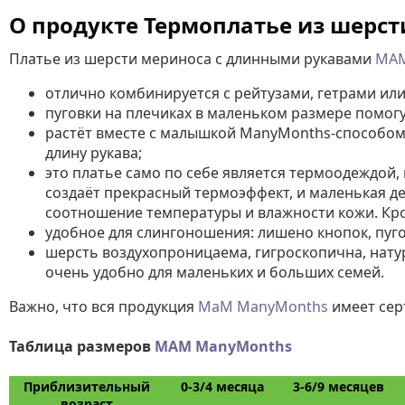
О продукте Термоплатье из шерст
Платье из шерсти мериноса с длинными рукавами
MAM
отлично комбинируется с рейтузами, гетрами или
пуговки на плечиках в маленьком размере помогут
растёт вместе с малышкой ManyMonths-способом:
длину рукава;
это платье само по себе является термоодеждой,
создаёт прекрасный термоэффект, и маленькая де
соотношение температуры и влажности кожи. Кром
удобное для слингоношения: лишено кнопок, пуго
шерсть воздухопроницаема, гигроскопична, натур
очень удобно для маленьких и больших семей.
Важно, что вся продукция
МаМ ManyMonths
имеет сер
Таблица размеров
MAM ManyMonths
Приблизительный
0-3/4 месяца
3-6/9 месяцев
возраст