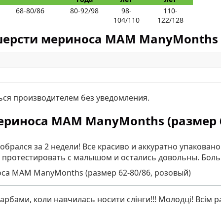
68-80/86
80-92/98
98-
110-
104/110
122/128
ерсти мериноса MAM ManyMonths (
ься производителем без уведомления.
риноса MAM ManyMonths (размер 6
обрался за 2 недели! Все красиво и аккуратно упаковано
ли протестировать с малышом и остались довольны. Бол
са MAM ManyMonths (размер 62-80/86, розовый)
рбами, коли навчилась носити слінги!!! Молодці! Всім ра