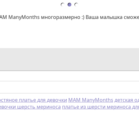
M ManyMonths многоразмерно :) Ваша малышка сможет но
стяное платье для девочки
MAM ManyMonths
детская 
девочки шерсть мериноса
платье из шерсти мериноса дл