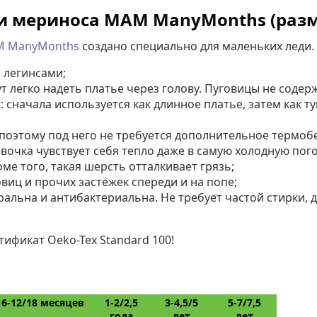
и мериноса MAM ManyMonths (разме
 ManyMonths
создано специально для маленьких леди.
 легинсами;
 легко надеть платье через голову. Пуговицы не содерж
 сначала используется как длинное платье, затем как 
 поэтому под него не требуется дополнительное термо
вочка чувствует себя тепло даже в самую холодную по
е того, такая шерсть отталкивает грязь;
виц и прочих застёжек спереди и на попе;
альна и антибактериальна. Не требует частой стирки, 
тификат Oeko-Tex Standard 100!
6-12/18 месяцев
1-2/2,5
3-4,5/5
5-7/7,5
года
лет
лет