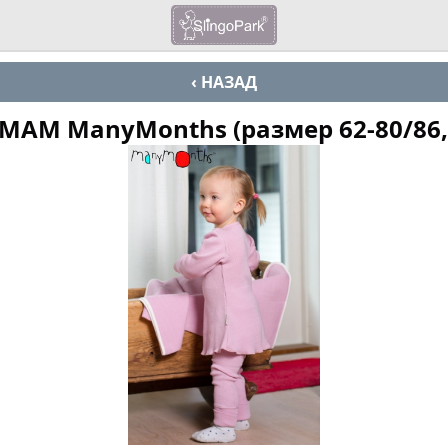
‹ НАЗАД
MAM ManyMonths (размер 62-80/86,