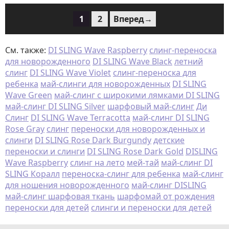
1
2
Вперед→
См. также:
DI SLING Wave Raspberry
слинг-переноска
для новорожденного
DI SLING Wave Black
летний
слинг
DI SLING Wave Violet
слинг-переноска для
ребенка
май-слинги для новорожденных
DI SLING
Wave Green
май-слинг с широкими лямками DI SLING
май-слинг DI SLING Silver
шарфовый май-слинг
Ди
Слинг
DI SLING Wave Terracotta
май-слинг DI SLING
Rose Gray
слинг
переноски для новорожденных и
слинги
DI SLING Rose Dark Burgundy
детские
переноски и слинги
DI SLING Rose Dark Gold
DISLING
Wave Raspberry
слинг на лето
мей-тай
май-слинг DI
SLING Коралл
переноска-слинг для ребенка
май-слинг
для ношения новорожденного
май-слинг DISLING
май-слинг шарфовая ткань
шарфомай от рождения
переноски для детей
слинги и переноски для детей