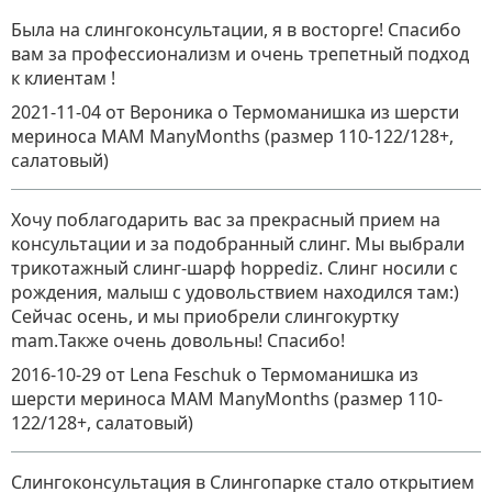
Была на слингоконсультации, я в восторге! Спасибо
вам за профессионализм и очень трепетный подход
к клиентам !
2021-11-04
от Вероника
о
Термоманишка из шерсти
мериноса MAM ManyMonths (размер 110-122/128+,
салатовый)
Хочу поблагодарить вас за прекрасный прием на
консультации и за подобранный слинг. Мы выбрали
трикотажный слинг-шарф hoppediz. Слинг носили с
рождения, малыш с удовольствием находился там:)
Сейчас осень, и мы приобрели слингокуртку
mam.Также очень довольны! Спасибо!
2016-10-29
от Lena Feschuk
о
Термоманишка из
шерсти мериноса MAM ManyMonths (размер 110-
122/128+, салатовый)
Слингоконсультация в Слингопарке стало открытием