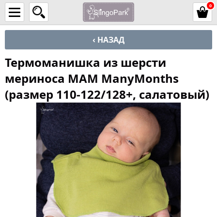
0
‹ НАЗАД
Термоманишка из шерсти
мериноса MAM ManyMonths
(размер 110-122/128+, салатовый)