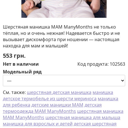
Шерстяная манишка MAM ManyMonths не только
тёплая, но и очень нежная! Надевается быстро и не
вызывает дискомфорта при ношении — настоящая
находка для мам и малышей!
553
грн.
Нет в наличии
Код продукта:
102563
Модельный ряд
См. также:
шерстяная детская манишка
манишка
детское термобелье из шерсти мериноса
манишка
для ребенка
детские манишки MAM
детская
термоодежда MAM ManyMonths
шерстяная манишка
MAM ManyMonths
шерстяная манишка для малыша
манишка для взрослых и детей
детская шерстяная