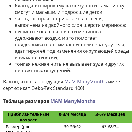
благодаря широкому разрезу, носить манишку
смогут и малыши, и подросшие детки;
часть, которая соприкасается с шеей,
выполнена из двойного слоя шерсти мериноса;
пушистые волокна шерсти мериноса
удерживают воздух, и это помогает
поддерживать оптимальную температуру тела,
адаптируя её под изменения окружающей среды
и влажности кожи;
тонкая нежная нить не вызывает зуда и других
неприятных ощущений.
Важно, что вся продукция
МаМ ManyMonths
имеет
сертификат Oeko-Tex Standard 100!
Таблица размеров
MAM ManyMonths
Приблизительный
0-3/4 месяца
3-6/9 месяцев
возраст
Размер (рост
50-56/62
62-68/74