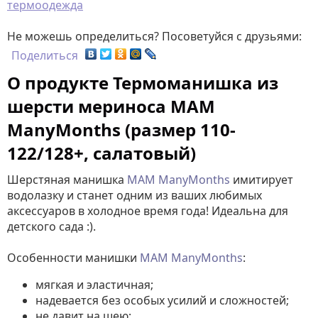
термоодежда
Не можешь определиться? Посоветуйся с друзьями:
Поделиться
О продукте Термоманишка из
шерсти мериноса MAM
ManyMonths (размер 110-
122/128+, салатовый)
Шерстяная манишка
MAM ManyMonths
имитирует
водолазку и станет одним из ваших любимых
аксессуаров в холодное время года! Идеальна для
детского сада :).
Особенности манишки
MAM ManyMonths
:
мягкая и эластичная;
надевается без особых усилий и сложностей;
не давит на шею;