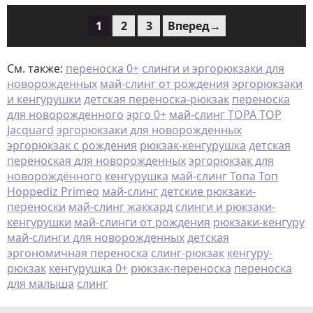
1
2
3
Вперед→
См. также:
переноска 0+
слинги и эргорюкзаки для
новорожденных
май-слинг от рождения
эргорюкзаки
и кенгурушки
детская переноска-рюкзак
переноска
для новорожденного
эрго 0+
май-слинг TOPA TOP
Jacquard
эргорюкзаки для новорожденных
эргорюкзак с рождения
рюкзак-кенгурушка
детская
переноская для новорожденных
эргорюкзак для
новорождённого
кенгурушка
май-слинг Топа Топ
Hoppediz Primeo
май-слинг
детские рюкзаки-
переноски
май-слинг жаккард
слинги и рюкзаки-
кенгурушки
май-слинги от рождения
рюкзаки-кенгуру
май-слинги для новорожденных
детская
эргономичная переноска
слинг-рюкзак
кенгуру-
рюкзак
кенгурушка 0+
рюкзак-переноска
переноска
для малыша
слинг