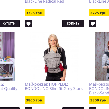
BlackLine Radical Red
BlackLine 
3725 грн.
3725 грн.
КУПИТЬ
КУПИТЬ
IZ
Май-рюкзак HOPPEDIZ
Май-рюкз
t Quality
BONDOLINO Slim-fit Grey Stars
BONDOLINO
Black-San
3800 грн.
3800 грн.