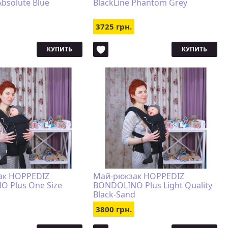
Absolute Blue
BlackLine Phantom Grey
3725 грн.
КУПИТЬ
КУПИТЬ
ак HOPPEDIZ
Май-рюкзак HOPPEDIZ
 Plus One Size
BONDOLINO Plus Light Quality
d
Black-Sand
3800 грн.