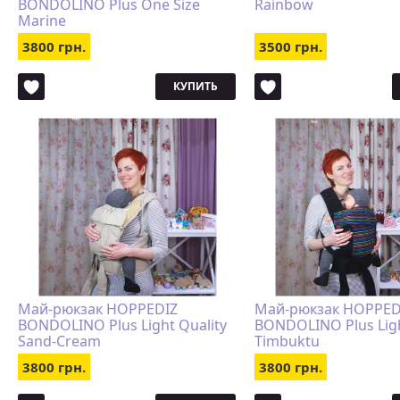
BONDOLINO Plus One Size
Rainbow
Marine
3800 грн.
3500 грн.
КУПИТЬ
Май-рюкзак HOPPEDIZ
Май-рюкзак HOPPED
BONDOLINO Plus Light Quality
BONDOLINO Plus Ligh
Sand-Cream
Timbuktu
3800 грн.
3800 грн.