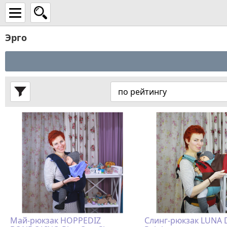
Эрго
Май-рюкзак HOPPEDIZ
Слинг-рюкзак LUNA