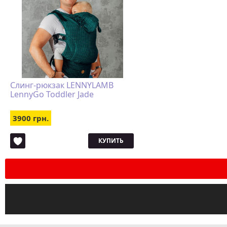
Слинг-рюкзак LENNYLAMB
LennyGo Toddler Jade
3900 грн.
КУПИТЬ