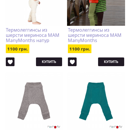
Термолеггинсы из
Термолеггинсы из
шерсти мериноса MAM
шерсти мериноса MAM
ManyMonths натур
ManyMonths
коричневые
1100 грн.
1100 грн.
КУПИТЬ
КУПИТЬ