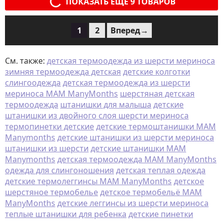
ПОКАЗАТЬ ЕЩЕ 9 ТОВАРОВ
1
2
Вперед→
См. также:
детская термоодежда из шерсти мериноса
зимняя термоодежда детская
детские колготки
слингоодежда
детская термоодежда из шерсти
мериноса MAM ManyMonths
шерстяная детская
термоодежда
штанишки для малыша
детские
штанишки из двойного слоя шерсти мериноса
термопинетки детские
детские термоштанишки MAM
Manymonths
детские штанишки из шерсти мериноса
штанишки из шерсти
детские штанишки MAM
Manymonths
детская термоодежда MAM ManyMonths
одежда для слингоношения
детская теплая одежда
детские термолеггинсы MAM ManyMonths
детское
шерстяное термобелье
детское термобельё MAM
ManyMonths
детские леггинсы из шерсти мериноса
теплые штанишки для ребенка
детские пинетки