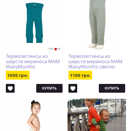
Термолеггинсы из
Термолеггинсы из
шерсти мериноса MAM
шерсти мериноса MAM
ManyMonths
ManyMonths светло-
бирюзовые
серые
1050 грн.
1100 грн.
КУПИТЬ
КУПИТЬ