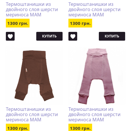
Термоштанишки из
Термоштанишки из
двойного слоя шерсти
двойного слоя шерсти
мериноса MAM
мериноса MAM
Manymonths светло-
Manymonths
1300 грн.
1300 грн.
серые
бирюзовые
КУПИТЬ
КУПИТЬ
Термоштанишки из
Термоштанишки из
двойного слоя шерсти
двойного слоя шерсти
мериноса MAM
мериноса MAM
Manymonths
Manymonths розовые
1300 грн.
1300 грн.
коричневые