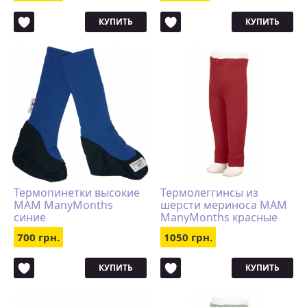
КУПИТЬ
КУПИТЬ
Термопинетки высокие
Термолеггинсы из
MAM ManyMonths
шерсти мериноса MAM
синие
ManyMonths красные
700 грн.
1050 грн.
КУПИТЬ
КУПИТЬ